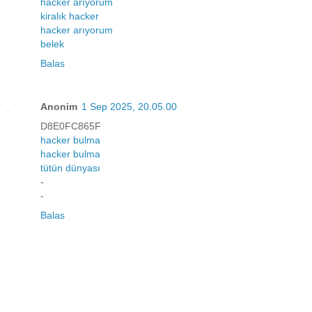
hacker arıyorum
kiralık hacker
hacker arıyorum
belek
Balas
Anonim
1 Sep 2025, 20.05.00
D8E0FC865F
hacker bulma
hacker bulma
tütün dünyası
-
-
Balas