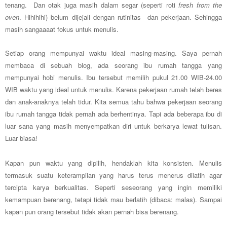
tenang. Dan otak juga masih dalam segar (seperti roti
fresh from the
oven
. Hihihihi) belum dijejali dengan rutinitas dan pekerjaan. Sehingga
masih sangaaaat fokus untuk menulis.
Setiap orang mempunyai waktu ideal masing-masing. Saya pernah
membaca di sebuah blog, ada seorang ibu rumah tangga yang
mempunyai hobi menulis. Ibu tersebut memilih pukul 21.00 WIB
-
24.00
WIB waktu yang ideal untuk menulis. Karena pekerjaan rumah telah beres
dan anak-anaknya telah tidur. Kita semua tahu bahwa pekerjaan seorang
ibu rumah tangga tidak
pernah ada berhentinya.
Tapi ada bebera
pa ibu di
luar sana yang masih menyemp
atkan diri untuk berkarya lewat t
ulisan.
L
uar biasa!
Kapan pun waktu yang dipilih, hendaklah kita konsisten. Menulis
termasuk suatu keterampilan yang harus terus menerus dilatih agar
tercipta karya berkualitas. Seperti seseorang yang ingin memiliki
kemampuan berenang, tetapi tidak mau berlatih (dibaca: malas). Sampai
kapan pun orang tersebut tidak akan pernah bisa berenang.