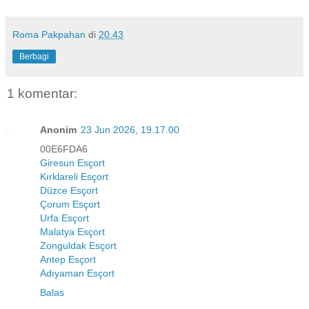
Roma Pakpahan
di
20.43
Berbagi
1 komentar:
Anonim
23 Jun 2026, 19.17.00
00E6FDA6
Giresun Esçort
Kırklareli Esçort
Düzce Esçort
Çorum Esçort
Urfa Esçort
Malatya Esçort
Zonguldak Esçort
Antep Esçort
Adıyaman Esçort
Balas