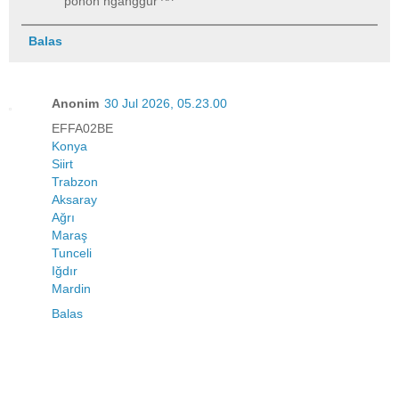
pohon nganggur ^^
Balas
Anonim
30 Jul 2026, 05.23.00
EFFA02BE
Konya
Siirt
Trabzon
Aksaray
Ağrı
Maraş
Tunceli
Iğdır
Mardin
Balas