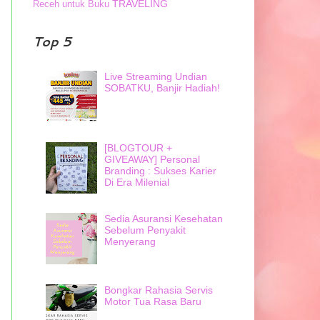
TRAVELING
Receh untuk Buku
Top 5
Live Streaming Undian
SOBATKU, Banjir Hadiah!
[BLOGTOUR +
GIVEAWAY] Personal
Branding : Sukses Karier
Di Era Milenial
Sedia Asuransi Kesehatan
Sebelum Penyakit
Menyerang
Bongkar Rahasia Servis
Motor Tua Rasa Baru