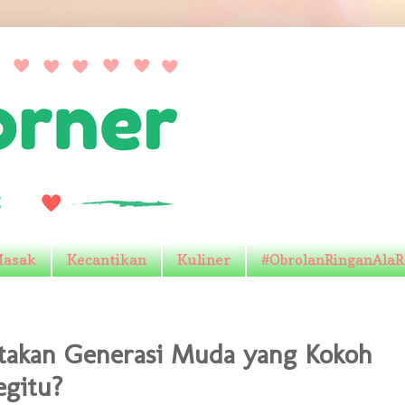
Masak
Kecantikan
Kuliner
#ObrolanRinganAla
akan Generasi Muda yang Kokoh
egitu?