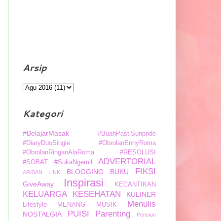
Arsip
Kategori
#BelajarMasak
#BuahPastiSunpride
#DiaryDuoSingle
#ObrolanEnnyRoma
#ObrolanRinganAlaRoma
#RESOLUSI
ADVERTORIAL
#SOBAT
#SukaNgemil
FIKSI
BLOGGING
BUKU
ARISAN LINK
Inspirasi
GiveAway
KECANTIKAN
KELUARGA
KESEHATAN
KULINER
Menulis
Lifestyle
MENANG
MUSIK
PUISI
Parenting
NOSTALGIA
Pensiun