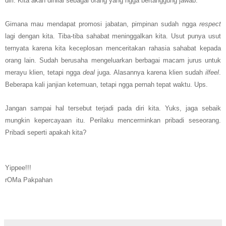
diri. Kita akan dinilai sebagai orang yang ngga bertanggung jawab.
Gimana mau mendapat promosi jabatan, pimpinan sudah ngga
respect
lagi dengan kita. Tiba-tiba sahabat meninggalkan kita. Usut punya usut
ternyata karena kita keceplosan menceritakan rahasia sahabat kepada
orang lain. Sudah berusaha mengeluarkan berbagai macam jurus untuk
merayu klien, tetapi ngga
deal
juga. Alasannya karena klien sudah
ilfeel
.
Beberapa kali janjian ketemuan, tetapi ngga pernah tepat waktu. Ups.
Jangan sampai hal tersebut terjadi pada diri kita. Yuks, jaga sebaik
mungkin kepercayaan itu.
P
erilaku mencerminkan pribadi seseorang.
Pribadi seperti apakah kita?
Yippee
!!!
rOMa Pakpahan