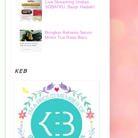
Live Streaming Undian
SOBATKU, Banjir Hadiah!
Bongkar Rahasia Servis
Motor Tua Rasa Baru
KEB