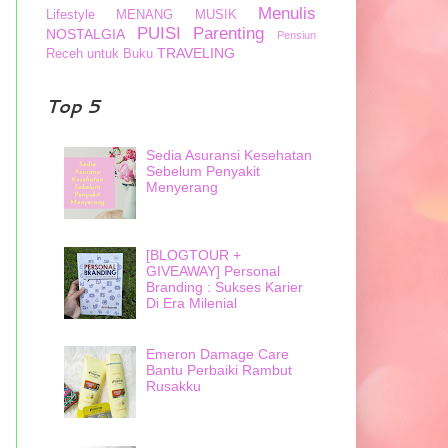
Menulis
Lifestyle
MENANG
MUSIK
PUISI
Parenting
NOSTALGIA
Pensiun
TRAVELING
Receh untuk Buku
Top 5
Sedia Asuransi Kesehatan
Sebelum Penyakit
Menyerang
[BLOGTOUR +
GIVEAWAY] Personal
Branding : Sukses Karier
Di Era Milenial
Emeron Damage Care
Bantu Perbaiki Rambut
Rusakku