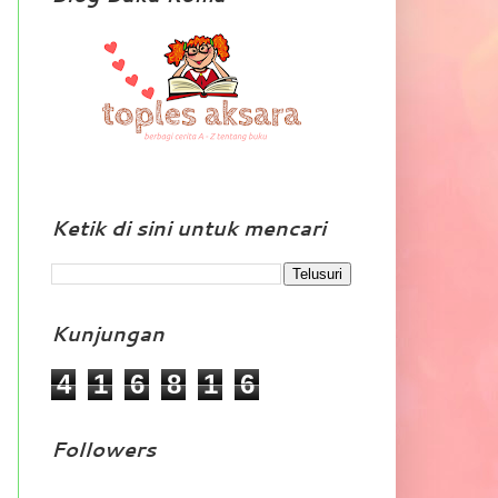
Ketik di sini untuk mencari
Kunjungan
4
1
6
8
1
6
Followers