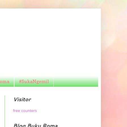
Roma
#SukaNgemil
Visitor
free counters
Blog Buku Roma