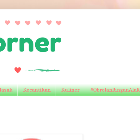
Masak
Kecantikan
Kuliner
#ObrolanRinganAla