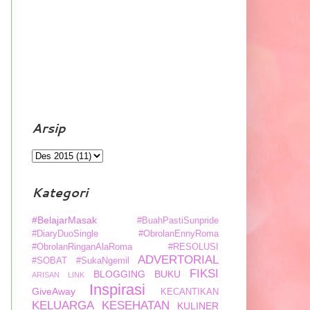
Arsip
Kategori
#BelajarMasak
#BuahPastiSunpride
#DiaryDuoSingle
#ObrolanEnnyRoma
#ObrolanRinganAlaRoma
#RESOLUSI
ADVERTORIAL
#SOBAT
#SukaNgemil
FIKSI
BLOGGING
BUKU
ARISAN LINK
Inspirasi
GiveAway
KECANTIKAN
KELUARGA
KESEHATAN
KULINER